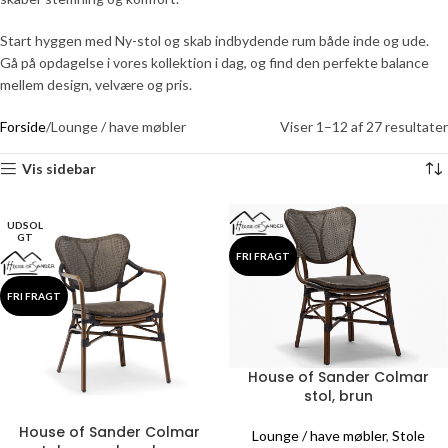
Start hyggen med Ny-stol og skab indbydende rum både inde og ude.
Gå på opdagelse i vores kollektion i dag, og find den perfekte balance
mellem design, velvære og pris.
Forside
Lounge / have møbler
Viser 1–12 af 27 resultater
Vis sidebar
UDSOL
GT
FRI FRAGT
FRI FRAGT
House of Sander Colmar
stol, brun
House of Sander Colmar
Lounge / have møbler
,
Stole