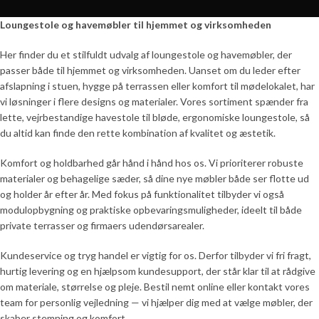
Loungestole og havemøbler til hjemmet og virksomheden
Her finder du et stilfuldt udvalg af loungestole og havemøbler, der
passer både til hjemmet og virksomheden. Uanset om du leder efter
afslapning i stuen, hygge på terrassen eller komfort til mødelokalet, har
vi løsninger i flere designs og materialer. Vores sortiment spænder fra
lette, vejrbestandige havestole til bløde, ergonomiske loungestole, så
du altid kan finde den rette kombination af kvalitet og æstetik.
Komfort og holdbarhed går hånd i hånd hos os. Vi prioriterer robuste
materialer og behagelige sæder, så dine nye møbler både ser flotte ud
og holder år efter år. Med fokus på funktionalitet tilbyder vi også
modulopbygning og praktiske opbevaringsmuligheder, ideelt til både
private terrasser og firmaers udendørsarealer.
Kundeservice og tryg handel er vigtig for os. Derfor tilbyder vi fri fragt,
hurtig levering og en hjælpsom kundesupport, der står klar til at rådgive
om materiale, størrelse og pleje. Bestil nemt online eller kontakt vores
team for personlig vejledning — vi hjælper dig med at vælge møbler, der
skaber stemning og komfort.