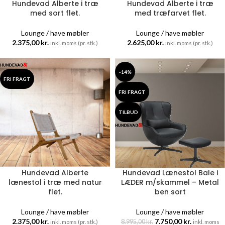
Hundevad Alberte i træ
Hundevad Alberte i træ
med sort flet.
med træfarvet flet.
Lounge / have møbler
Lounge / have møbler
2.375,00
kr.
2.625,00
kr.
inkl. moms (pr. stk.)
inkl. moms (pr. stk.)
-14%
FRI FRAGT
FRI FRAGT
TILBUD
Hundevad Alberte
Hundevad Lænestol Bale i
lænestol i træ med natur
LÆDER m/skammel – Metal
flet.
ben sort
Lounge / have møbler
Lounge / have møbler
2.375,00
kr.
7.750,00
kr.
8.995,00
kr.
inkl. moms (pr. stk.)
inkl. moms