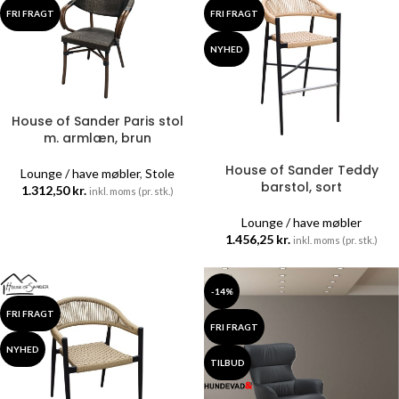
FRI FRAGT
FRI FRAGT
NYHED
House of Sander Paris stol
m. armlæn, brun
House of Sander Teddy
Lounge / have møbler
,
Stole
barstol, sort
1.312,50
kr.
inkl. moms (pr. stk.)
Lounge / have møbler
1.456,25
kr.
inkl. moms (pr. stk.)
-14%
FRI FRAGT
FRI FRAGT
NYHED
TILBUD