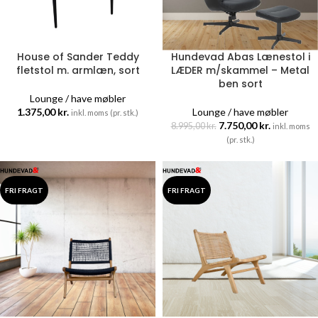
House of Sander Teddy
Hundevad Abas Lænestol i
fletstol m. armlæn, sort
LÆDER m/skammel – Metal
ben sort
Lounge / have møbler
1.375,00
kr.
Lounge / have møbler
inkl. moms (pr. stk.)
7.750,00
kr.
8.995,00
kr.
inkl. moms
(pr. stk.)
FRI FRAGT
FRI FRAGT