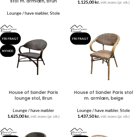
stol m. armlæn, brun
1.125,00
kr.
inkl. moms (pr. stk.)
Lounge / have møbler
,
Stole
FRI FRAGT
FRI FRAGT
NYHED
House of Sander Paris
House of Sander Paris stol
lounge stol, Brun
m. armlæn, beige
Lounge / have møbler
Lounge / have møbler
,
Stole
1.625,00
kr.
1.437,50
kr.
inkl. moms (pr. stk.)
inkl. moms (pr. stk.)