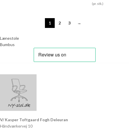
(pr. stk.)
1
2
3
→
Lænestole
Bumbus
V/ Kasper Toftgaard Fogh Deleuran
Håndværkervej 10