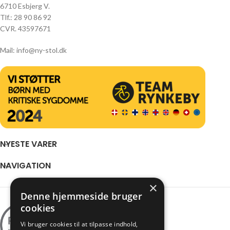
6710 Esbjerg V.
Tlf.: 28 90 86 92
CVR. 43597671
Mail: info@ny-stol.dk
NYESTE VARER
NAVIGATION
×
Denne hjemmeside bruger
cookies
Vi bruger cookies til at tilpasse indhold,