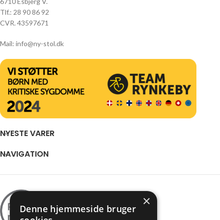
6710 Esbjerg V.
indtryk af rummet. Det betyder,
Tlf.: 28 90 86 92
at du kan nyde en indretning, der
CVR. 43597671
altid fremstår ryddelig og
indbydende uden at skulle bruge
tid på at rette stole på plads.
Mail: info@ny-stol.dk
Sort læder – et
tidløst valg
Med
sort læder
får du et
materiale, der både er elegant
og funktionelt. Farven er neutral
og fleksibel, hvilket gør, at Pelle
stolen kan integreres i stort set
NYESTE VARER
alle typer indretninger. Uanset
om du foretrækker et moderne,
NAVIGATION
minimalistisk hjem med rene
linjer, eller en mere klassisk og
traditionel stil, passer stolen
perfekt ind.
×
Sort læder har desuden den
Denne hjemmeside bruger
fordel, at det holder sig pænt i