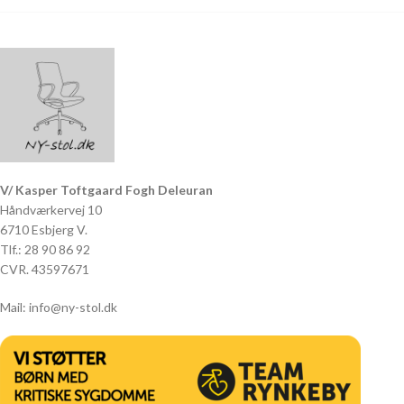
V/ Kasper Toftgaard Fogh Deleuran
Håndværkervej 10
6710 Esbjerg V.
Tlf.: 28 90 86 92
CVR. 43597671
Mail: info@ny-stol.dk