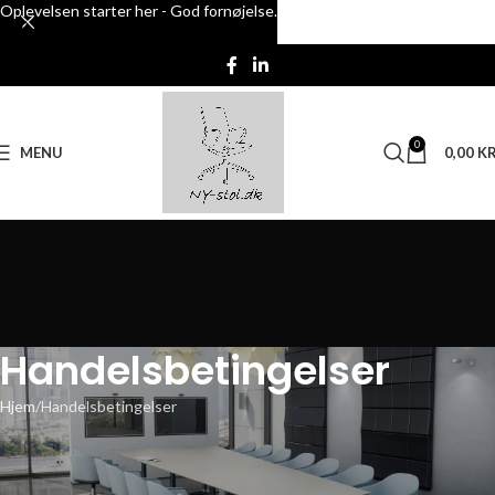
Oplevelsen starter her - God fornøjelse.
Skip to navigation
Skip to main content
0
MENU
0,00
KR
Handelsbetingelser
Hjem
Handelsbetingelser