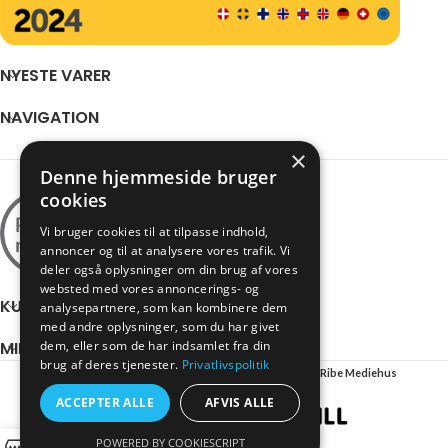
NYESTE VARER
NAVIGATION
×
Denne hjemmeside bruger
cookies
Vi bruger cookies til at tilpasse indhold,
annoncer og til at analysere vores trafik. Vi
deler også oplysninger om din brug af vores
websted med vores annoncerings- og
KUNDESERVICE
analysepartnere, som kan kombinere dem
med andre oplysninger, som du har givet
dem, eller som de har indsamlet fra din
MIN KONTO
brug af deres tjenester.
Privatlivspolitik
NY Stol
2023 - Alle rettigheder forbeholdes - Web af
Ribe Mediehus
ACCEPTER ALLE
AFVIS ALLE
POWERED BY COOKIESCRIPT
0