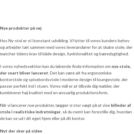
skabe hygge i
eller stuen
sommerhuset
derhjemme.
eller gøre stuen
Nye produkter på vej
ekstra
Stolen har et robust stel i træ og en
flot strap udformning, der giver et
indbydende
Hos Ny-stol er vi i konstant udvikling. Vi lytter til vores kunders behov
varmt udtryk. Betrækket er i lys
og arbejder tæt sammen med vores leverandører for at skabe stole, der
brun antik læder, som både ser
derhjemme.
matcher tidens krav til både design, funktionalitet og bæredygtighed.
eksklusivt ud og føles behageligt at
sidde i. Designet er gennemtænkt
Den flotte strap i træ giver et varmt,
I vores nyhedssektion kan du løbende finde information om
nye stole,
og balancerer enkelhed med
naturtro udtryk, mens mørke brun
karakter, så du får et møbel, der
der snart bliver lanceret
. Det kan være alt fra ergonomiske
antik læder tilfører både elegance
passer ind i mange indretningsstile.
kontorstole og spisebordsstole i moderne design til loungestole, der
og komfort. Loungeformen gør det
Lys brun antik læder fremhæver
passer perfekt ind i stuen. Vores mål er at tilbyde dig møbler, der
let at sætte sig godt til rette, uanset
rummets varme toner, og den lave,
om du læser en bog, ser tv eller bare
kombinerer høj kvalitet med en ansvarlig produktionsform.
afslappede form inviterer til lange
nyder roen efter en lang dag.
pauser med en kop kaffe. Brug den
Farverne matcher let interiør i både
Når vi lancerer nye produkter, lægger vi stor vægt på at vise
billeder af
ved læsehjørnet, ved spisebordet
moderne og klassisk stil, og
stole i realistiske indretninger
, så du nemt kan forestille dig, hvordan
eller som ekstra siddeplads i
designet virker robust og
de kan se ud i dit eget hjem eller på dit kontor.
gæsteområdet. Hundevad Lounge
gennemført. Med Hundevad
stolen løfter atmosfæren og gør det
Lounge stol får du en tryg
Nyt der sker på siden
nemmere at slappe af, sætte