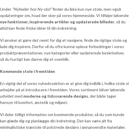
siddeplads, der indbyder til
tempoet ned og nyde roen. Køb
samtaler og lange kaffepauser.
Under
“Nyheder hos Ny-stol”
finder du ikke kun nye stole, men også
Hundevad Lounge stol i læderlook,
Placer den i læsehjørnet, ved et
opdateringer om, hvad der sker på vores hjemmeside. Vi tilføjer løbende
hvis du går op i kvalitet og detaljer.
sidebord eller som ekstra stol i
Den slidstærke overflade og den
nye funktioner, inspirerende artikler og opdaterede billeder
, så du
gæsteområdet. Et møbel med
stabile konstruktion gør den
altid kan finde friske idéer til din indretning.
karakter, som løfter stemningen og
velegnet til brug året rundt.
gør hjemmet mere personligt.
Vi ønsker at gøre det nemt for dig at navigere, finde de rigtige stole og
Stolen er ideel til dig, der leder efter
en holdbar lounge stol i læderlook
lade dig inspirere. Derfor vil du ofte kunne opleve forbedringer i vores
med trædetaljer, og som ønsker et
produktpræsentationer, nye kategorier eller opdaterede beskrivelser,
tidløst møbel til daglig brug hele
så du hurtigt kan danne dig et overblik.
året.
Kommende stole i fremtiden
En vigtig del af vores nyhedssektion er at give dig indblik i, hvilke stole vi
arbejder på at introducere i fremtiden. Vores sortiment bliver løbende
udvidet med
moderne og tidssvarende designs
, der både tager
hensyn til komfort, æstetik og miljøet.
Vi deler tidligt information om kommende produkter, så du som kunde
kan glæde dig og planlægge din indretning. Det kan være alt fra
minimalistiske træstole til polstrede designs i genanvendte materialer.