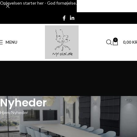
Oplevelsen starter her - God fornøjelse.
Skip to navigation
Skip to main content
0
MENU
0,00
KR
Nyheder
Hjem
Nyheder