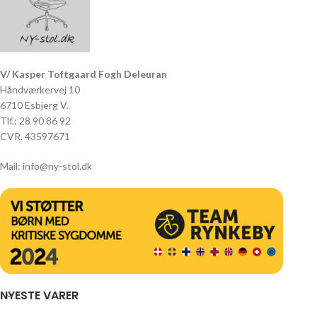
V/ Kasper Toftgaard Fogh Deleuran
Håndværkervej 10
6710 Esbjerg V.
Tlf.: 28 90 86 92
CVR. 43597671
Mail: info@ny-stol.dk
NYESTE VARER