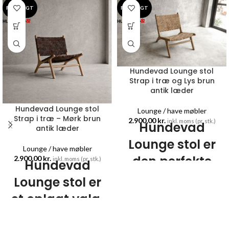
FRI FRAGT
FRI FRAGT
Hundevad Lounge stol
Strap i træ og Lys brun
antik læder
Hundevad Lounge stol
Lounge / have møbler
Strap i træ – Mørk brun
2.900,00
kr.
inkl. moms (pr. stk.)
Hundevad
antik læder
Lounge stol er
Lounge / have møbler
den perfekte
2.900,00
kr.
inkl. moms (pr. stk.)
Hundevad
siddeplads, når
Lounge stol er
du vil skabe
et oplagt valg,
hygge i
når du vil
sommerhuset