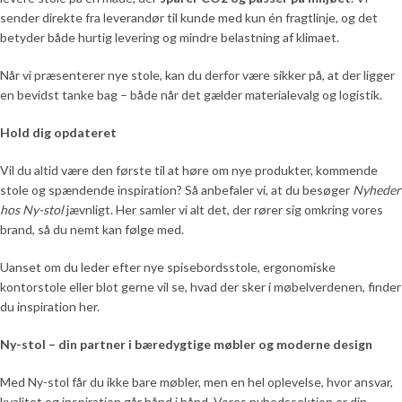
sender direkte fra leverandør til kunde med kun én fragtlinje, og det
betyder både hurtig levering og mindre belastning af klimaet.
Når vi præsenterer nye stole, kan du derfor være sikker på, at der ligger
en bevidst tanke bag – både når det gælder materialevalg og logistik.
Hold dig opdateret
Vil du altid være den første til at høre om nye produkter, kommende
stole og spændende inspiration? Så anbefaler vi, at du besøger
Nyheder
hos Ny-stol
jævnligt. Her samler vi alt det, der rører sig omkring vores
brand, så du nemt kan følge med.
Uanset om du leder efter nye spisebordsstole, ergonomiske
kontorstole eller blot gerne vil se, hvad der sker i møbelverdenen, finder
du inspiration her.
Ny-stol – din partner i bæredygtige møbler og moderne design
Med Ny-stol får du ikke bare møbler, men en hel oplevelse, hvor ansvar,
kvalitet og inspiration går hånd i hånd. Vores nyhedssektion er din