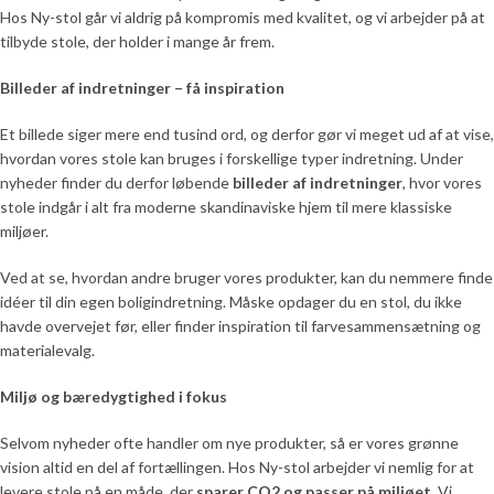
Hos Ny-stol går vi aldrig på kompromis med kvalitet, og vi arbejder på at
tilbyde stole, der holder i mange år frem.
Billeder af indretninger – få inspiration
Et billede siger mere end tusind ord, og derfor gør vi meget ud af at vise,
hvordan vores stole kan bruges i forskellige typer indretning. Under
nyheder finder du derfor løbende
billeder af indretninger
, hvor vores
stole indgår i alt fra moderne skandinaviske hjem til mere klassiske
miljøer.
Ved at se, hvordan andre bruger vores produkter, kan du nemmere finde
idéer til din egen boligindretning. Måske opdager du en stol, du ikke
havde overvejet før, eller finder inspiration til farvesammensætning og
materialevalg.
Miljø og bæredygtighed i fokus
Selvom nyheder ofte handler om nye produkter, så er vores grønne
vision altid en del af fortællingen. Hos Ny-stol arbejder vi nemlig for at
levere stole på en måde, der
sparer CO2 og passer på miljøet
. Vi