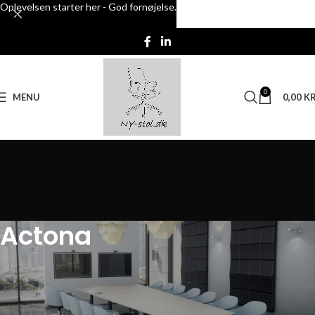
Oplevelsen starter her - God fornøjelse.
Skip to navigation
Skip to main content
0
MENU
0,00
KR
Actona