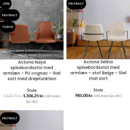
-20%
FRI FRAGT
FRI FRAGT
TILBUD
Actona Selina
Actona Naya
spisebordsstol med
spisebordsstol med
armlæn – stof Beige – Stel
armlæn – PU cognac – Stel
mat sort
sort med drejefunktion
Stole
Stole
985,00
kr.
1.306,25
kr.
1.623,75
kr.
inkl. moms (pr. stk.)
inkl. moms
(pr. stk.)
FRI FRAGT