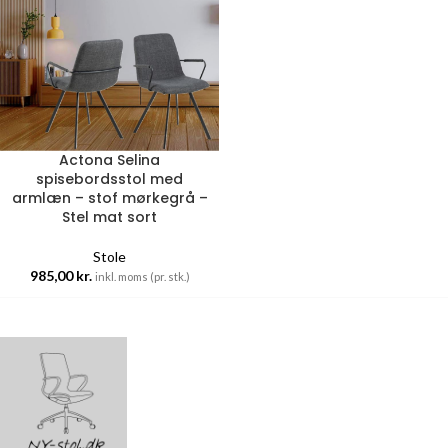
Actona Selina
spisebordsstol med
armlæn – stof mørkegrå –
Stel mat sort
Stole
985,00
kr.
inkl. moms (pr. stk.)