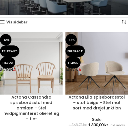
Forside
Vare Brand
Actona
Viser 7 resultater
Vis sidebar
-12%
-17%
FRI FRAGT
FRI FRAGT
TILBUD
TILBUD
Actona Cassandra
Actona Ella spisebordsstol
spisebordsstol med
– stof beige – Stel mat
armlæn – Stel
sort med drejefunktion
hvidpigmenteret olieret eg
– flet
Stole
1.300,00
kr.
1.568,75
kr.
inkl. moms