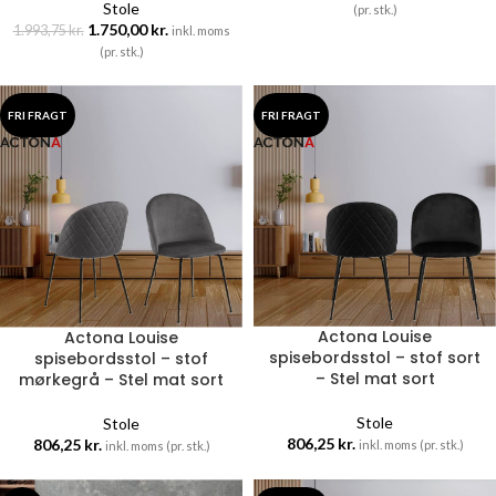
Stole
(pr. stk.)
1.750,00
kr.
1.993,75
kr.
inkl. moms
(pr. stk.)
FRI FRAGT
FRI FRAGT
Actona Louise
Actona Louise
spisebordsstol – stof sort
spisebordsstol – stof
– Stel mat sort
mørkegrå – Stel mat sort
Stole
Stole
806,25
kr.
806,25
kr.
inkl. moms (pr. stk.)
inkl. moms (pr. stk.)