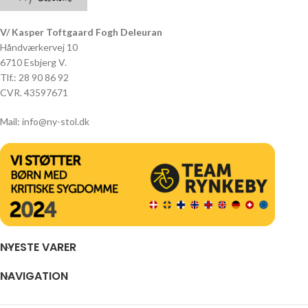
V/ Kasper Toftgaard Fogh Deleuran
Håndværkervej 10
6710 Esbjerg V.
Tlf.: 28 90 86 92
CVR. 43597671
Mail: info@ny-stol.dk
NYESTE VARER
NAVIGATION